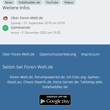
News
SofaDaddler.de
YouTube
Videos
Weitere Infos
Über Foren-Welt.de
Speedy
21. September 2018 um 20:59
Gameserver
kenny
3. Dezember 2020 um 19:20
Über Foren-Welt.de
Datenschutzerklärung
Impressum
Seiten bei Foren-Welt.de
Foren-Welt.de
,
Forumpowered.de
,
IsF-Clan.org
,
Games-
Deals.eu
,
Chaos-Dwarfs.de
,
Voice-Server.de
,
Tabletop.wiki
,
SofaDaddler.de