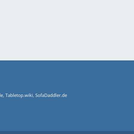
de
,
Tabletop.wiki
,
SofaDaddler.de