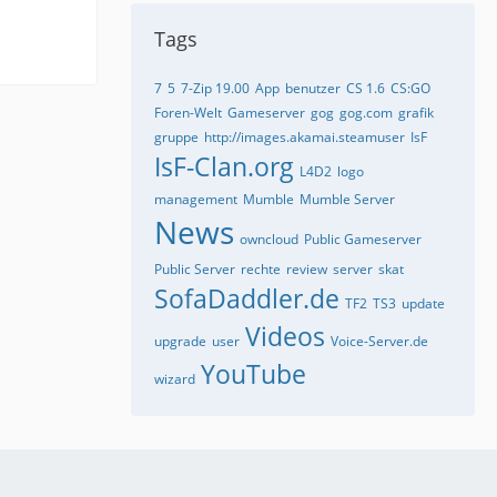
Tags
7
5
7-Zip 19.00
App
benutzer
CS 1.6
CS:GO
Foren-Welt
Gameserver
gog
gog.com
grafik
gruppe
http://images.akamai.steamuser
IsF
IsF-Clan.org
L4D2
logo
management
Mumble
Mumble Server
News
owncloud
Public Gameserver
Public Server
rechte
review
server
skat
SofaDaddler.de
TF2
TS3
update
Videos
upgrade
user
Voice-Server.de
YouTube
wizard