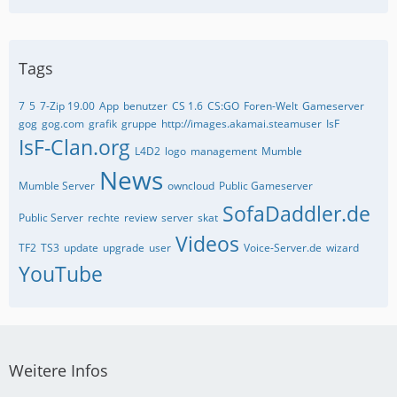
Tags
7
5
7-Zip 19.00
App
benutzer
CS 1.6
CS:GO
Foren-Welt
Gameserver
gog
gog.com
grafik
gruppe
http://images.akamai.steamuser
IsF
IsF-Clan.org
L4D2
logo
management
Mumble
News
Mumble Server
owncloud
Public Gameserver
SofaDaddler.de
Public Server
rechte
review
server
skat
Videos
TF2
TS3
update
upgrade
user
Voice-Server.de
wizard
YouTube
Weitere Infos