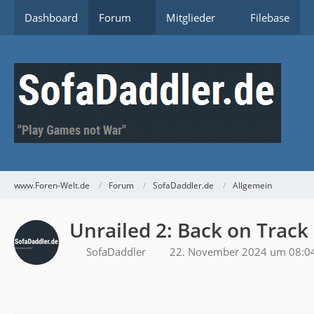
Dashboard
Forum
Mitglieder
Filebase
www.Foren-Welt.de
Forum
SofaDaddler.de
Allgemein
Unrailed 2: Back on Track
SofaDaddler
22. November 2024 um 08:0