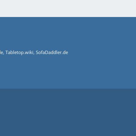
de
,
Tabletop.wiki
,
SofaDaddler.de