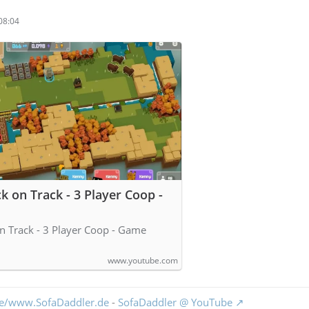
08:04
k on Track - 3 Player Coop -
on Track - 3 Player Coop - Game
www.youtube.com
.de/www.SofaDaddler.de
-
SofaDaddler @ YouTube