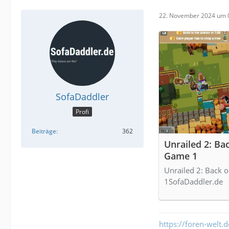
22. November 2024 um 
SofaDaddler
Profi
Beiträge
362
Unrailed 2: Bac
Game 1
Unrailed 2: Back 
1SofaDaddler.de
https://foren-welt