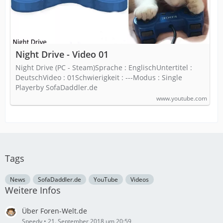
Night Drive - Video 01
Night Drive (PC - Steam)Sprache : EnglischUntertitel :
DeutschVideo : 01Schwierigkeit : ---Modus : Single
Playerby SofaDaddler.de
www.youtube.com
Tags
News
SofaDaddler.de
YouTube
Videos
Weitere Infos
Über Foren-Welt.de
Speedy
21. September 2018 um 20:59