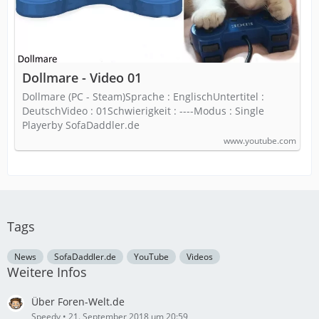
Dollmare - Video 01
Dollmare (PC - Steam)Sprache : EnglischUntertitel :
DeutschVideo : 01Schwierigkeit : ----Modus : Single
Playerby SofaDaddler.de
www.youtube.com
Tags
News
SofaDaddler.de
YouTube
Videos
Weitere Infos
Über Foren-Welt.de
Speedy
21. September 2018 um 20:59