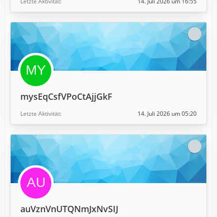
Letzte Aktivität
14. Juli 2026 um 16:55
mysEqCsfVPoCtAjjGkF
Letzte Aktivität
14. Juli 2026 um 05:20
auVznVnUTQNmJxNvSIJ