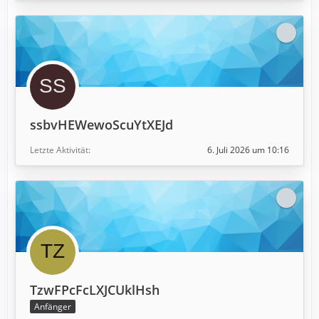
ssbvHEWewoScuYtXEJd
Letzte Aktivität
6. Juli 2026 um 10:16
TzwFPcFcLXJCUklHsh
Anfänger