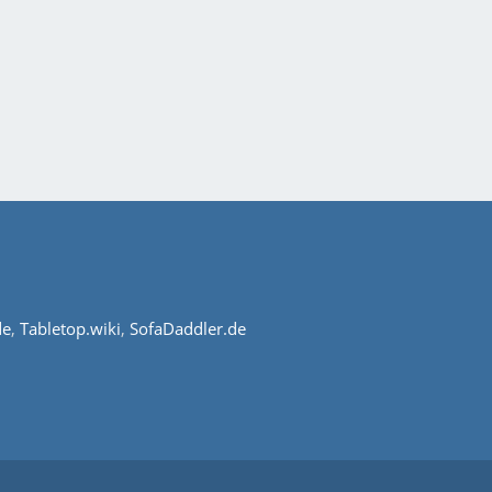
de
,
Tabletop.wiki
,
SofaDaddler.de