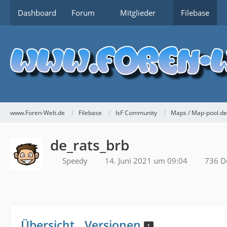
Dashboard
Forum
Mitglieder
Filebase
www.Foren-Welt.de
Filebase
IsF Community
Maps / Map-pool.de
de_rats_brb
Speedy
14. Juni 2021 um 09:04
736 D
Übersicht
Versionen
1