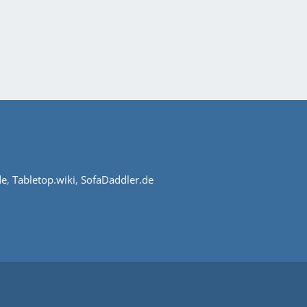
de
,
Tabletop.wiki
,
SofaDaddler.de