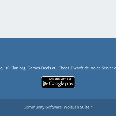
de
,
IsF-Clan.org
,
Games-Deals.eu
,
Chaos-Dwarfs.de
,
Voice-Server.
Community-Software:
WoltLab Suite™