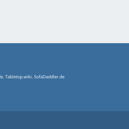
de
,
Tabletop.wiki
,
SofaDaddler.de